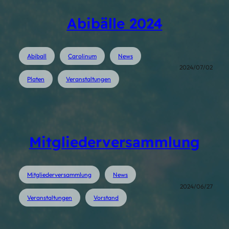
Abibälle 2024
Abiball
Carolinum
News
2024/07/02
Platen
Veranstaltungen
Mitgliederversammlung
Mitgliederversammlung
News
2024/06/27
Veranstaltungen
Vorstand