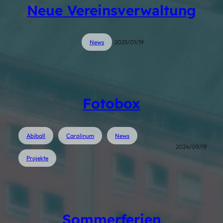
Neue Vereinsverwaltung
News
2025/01/19
Fotobox
Abiball
Carolinum
News
2024/09/19
Projekte
Sommerferien