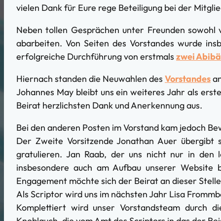
vielen Dank für Eure rege Beteiligung bei der Mitgl
Neben tollen Gesprächen unter Freunden sowohl v
abarbeiten. Von Seiten des Vorstandes wurde insb
erfolgreiche Durchführung von erstmals
zwei Abibä
Hiernach standen die Neuwahlen des
Vorstandes
an
Johannes May bleibt uns ein weiteres Jahr als erst
Beirat herzlichsten Dank und Anerkennung aus.
Bei den anderen Posten im Vorstand kam jedoch Be
Der Zweite Vorsitzende Jonathan Auer übergibt s
gratulieren. Jan Raab, der uns nicht nur in den 
insbesondere auch am Aufbau unserer Website bet
Engagement möchte sich der Beirat an dieser Stell
Als Scriptor wird uns im nächsten Jahr Lisa Frommb
Komplettiert wird unser Vorstandsteam durch di
Knoblauch, die vom Amt des Scriptors in das der Bei