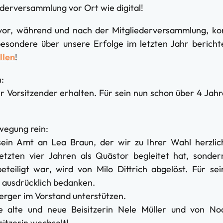
iederversammlung vor Ort wie digital!
or, während und nach der Mitgliederversammlung, kon
esondere über unsere Erfolge im letzten Jahr berich
llen
!
:
er Vorsitzender erhalten. Für sein nun schon über 4 Jah
wegung rein:
ein Amt an Lea Braun, der wir zu Ihrer Wahl herzlic
letzten vier Jahren als Quästor begleitet hat, sonder
eiligt war, wird von Milo Dittrich abgelöst. Für sei
e ausdrücklich bedanken.
erger im Vorstand unterstützen.
e alte und neue Beisitzerin Nele Müller und von No
sitzerin wechselt!