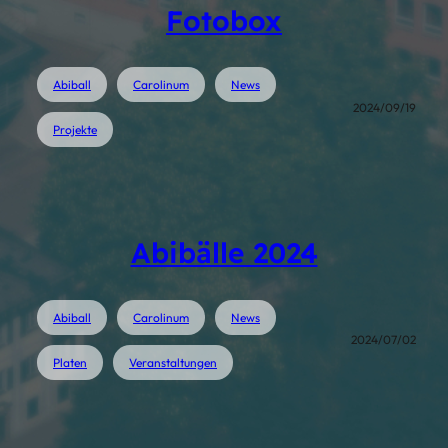
Fotobox
Abiball
Carolinum
News
2024/09/19
Projekte
Abibälle 2024
Abiball
Carolinum
News
2024/07/02
Platen
Veranstaltungen