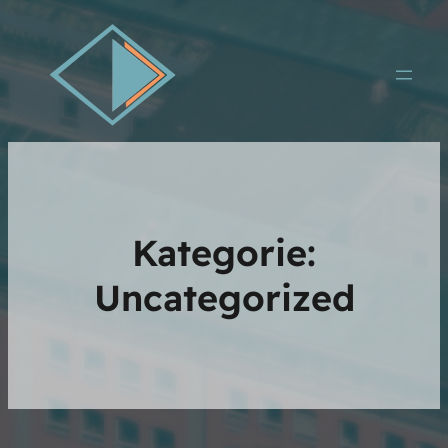
Kategorie:
Uncategorized